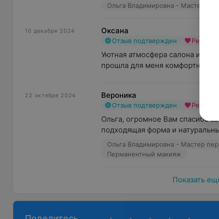
Ольга Владимировна - Мастер пе
Оксана
10 декабря 2024
Отзыв подтвержден
Рекоме
Уютная атмосфера салона и прия
прошла для меня комфортно,быст
Вероника
22 октября 2024
Отзыв подтвержден
Рекоме
Ольга, огромное Вам спасибо за
подходящая форма и натуральный
Ольга Владимировна - Мастер пе
Перманентный макияж
Показать ещ
Поделитесь