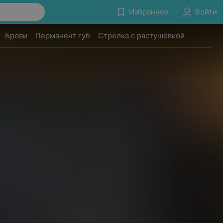
Избранное
Войти
Брови
Перманент губ
Стрелка с растушёвкой