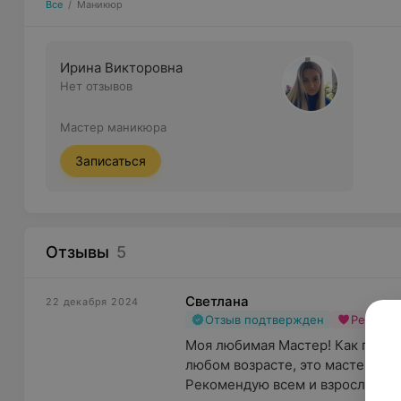
Все
/
Маникюр
Ирина Викторовна
Нет отзывов
Мастер маникюра
Записаться
Отзывы
5
Светлана
22 декабря 2024
Отзыв подтвержден
Рекоме
Моя любимая Мастер! Как прият
любом возрасте, это мастерство!
Рекомендую всем и взрослым...