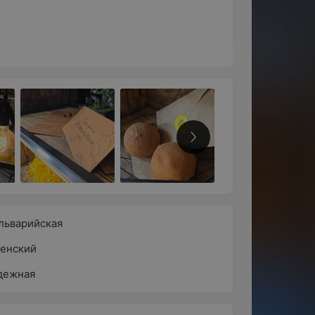
альварийская
енский
дежная