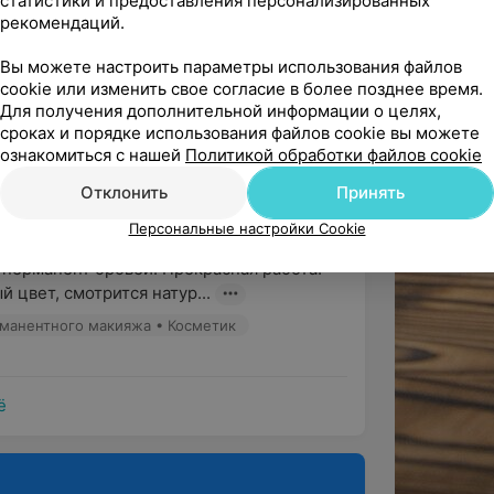
статистики и предоставления персонализированных
рманентного макияжа • Косметик
рекомендаций.
Вы можете настроить параметры использования файлов
cookie или изменить свое согласие в более позднее время.
ндую
Для получения дополнительной информации о целях,
тная в общении мастер. Процедура 
сроках и порядке использования файлов cookie вы можете
ро и безболезненно. Я нашла...
ознакомиться с нашей
Политикой обработки файлов cookie
Отклонить
Принять
Персональные настройки Cookie
ндую
 перманент бровей. Прекрасная работа: 
 цвет, смотрится натур...
рманентного макияжа • Косметик
ё