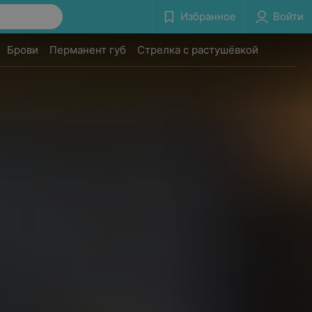
Избранное
Войти
Брови
Перманент губ
Стрелка с растушёвкой