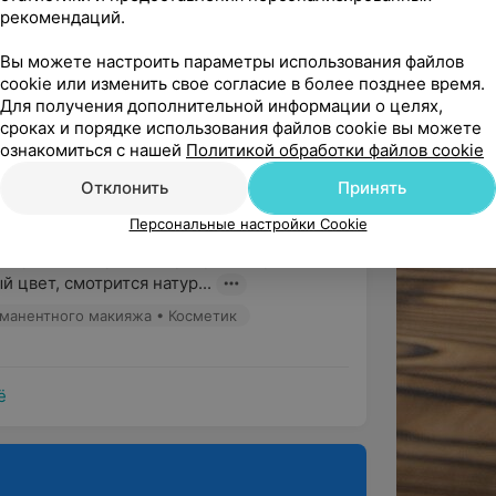
рманентного макияжа • Косметик
рекомендаций.
Вы можете настроить параметры использования файлов
ндую
cookie или изменить свое согласие в более позднее время.
Для получения дополнительной информации о целях,
го макияжа
тная в общении мастер. Процедура 
сроках и порядке использования файлов cookie вы можете
ро и безболезненно. Я нашла...
ознакомиться с нашей
Политикой обработки файлов cookie
Отклонить
Принять
ко основных видов перманентного
Персональные настройки Cookie
ндую
оничного и естественного вида.
 перманент бровей. Прекрасная работа: 
 цвет, смотрится натур...
ви более густыми, ровными и четкими,
рманентного макияжа • Косметик
го результата:
ё
ей с градиентом цвета. В результате
а легкий оттенок от теней