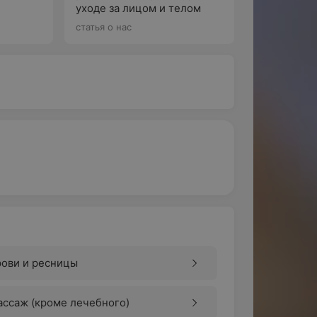
уходе за лицом и телом
По
статья о нас
му глаз, сделать взгляд более
. Этот вид перманентного макияжа
авая в результате вид густоты и объема.
цы — визуально более плотными
аккуратная стрелка. Она подчеркивает
щий мягкий макияжный образ,
рови и ресницы
ссаж (кроме лечебного)