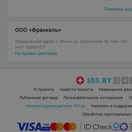
Процесс проведени
Показать ещ
ООО «Франкель»
Процедура перманентного макияжа проводится в нес
мастер работал в стерильных условиях и соблюдал в
Юридический адрес: г. Минск ул. Скрыганова 16, пом. 262
УНП: 193455571
Консультация
На правах рекламы
Обсуждение с мастером желаемого результата, выбо
форму, которая будет гармонично смотреться с черт
Подготовка кожи
Перед началом процедуры кожу очищают и подготав
наноситься обезболивающий крем
О проекте
Новости проекта
Размещение рек
Нанесение пигмента
Публичный договор
Пользовательское соглашение
С
Мастер с помощью специального оборудования вводи
Написать руководителю 103.by
Написать в поддерж
создавая нужный результат. Продолжительность проц
Обработка персональных
сложности работы
Завершение процедуры
После нанесения мастер может дать рекомендации по